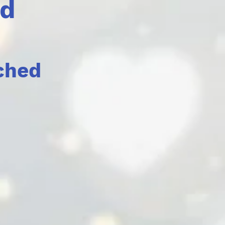
ad
tched