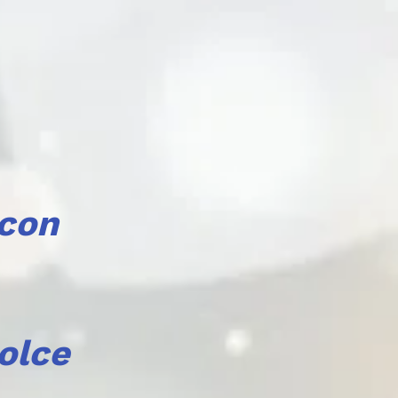
 con
olce