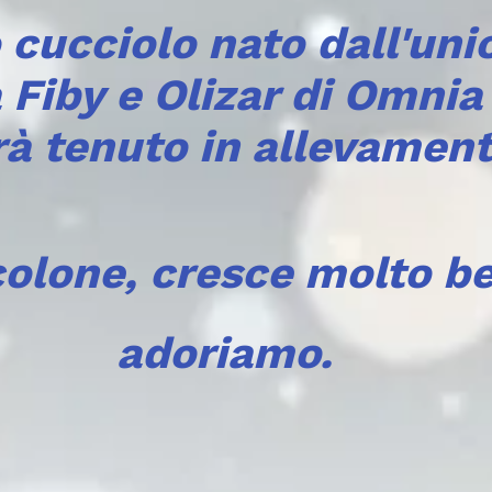
o cucciolo nato dall'uni
a Fiby e Olizar di Omni
rà tenuto in allevament
olone, cresce molto be
adoriamo.