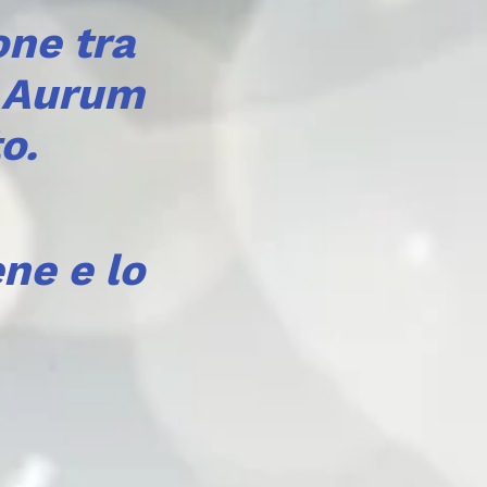
one tra
a Aurum
o.
ne e lo