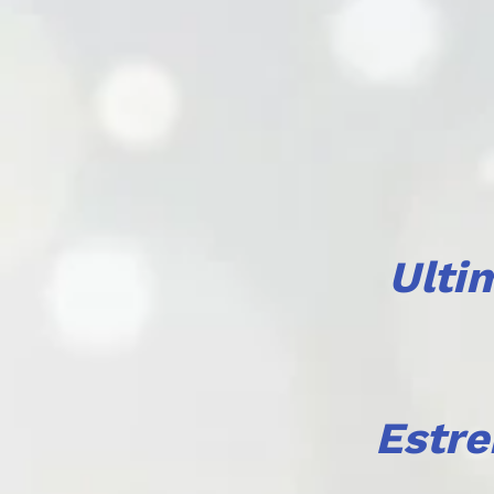
Ulti
Estr