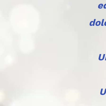
e
dol
U
U