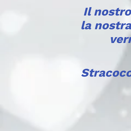
Il nostr
la nostr
ver
Stracocc