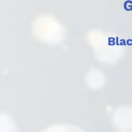
G
Blac