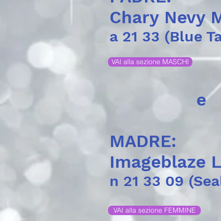
Chary Nevy M
a 21 33 (Blue T
VAI alla sezione MASCHI
e
MADRE:
Imageblaze L
n 21 33 09 (Sea
VAI alla sezione FEMMINE