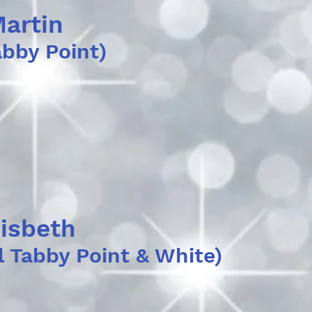
artin
abby Point)
isbeth
l Tabby Point & White)