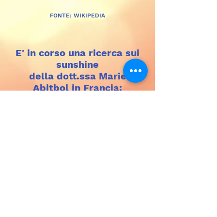
FONTE: WIKIPEDIA
E' in corso una ricerca sui
sunshine
della dott.ssa Marie
Abitbol in Francia:
per chi è interessato si
possono inviare i tamponi
(per l'indirizzo di
spedizione o
altre informazioni
contattare Alessandro
Severini su Fb o
all'indirizzo e-
mail
esprit.nouveau@hotm
ail.com
)